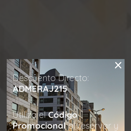
×
Descuento Directo:
ADMERAJ215
Utiliza el
Código
Promocional
al reservar y
El descanso